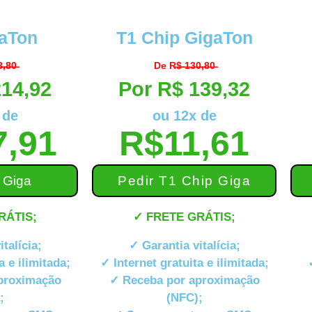
aTon
T1 Chip GigaTon
,̶8̶0̶
De R̶$̶ ̶1̶3̶0̶,̶8̶0̶
214,92
Por R$ 139,32
 de
ou 12x de
7,91
R$11,61
 Giga
Pedir T1 Chip Giga
RÁTIS;
✓ FRETE GRÁTIS;
talícia;
✓ Garantia vitalícia;
a e ilimitada;
✓ Internet gratuita e ilimitada;
proximação
✓ Receba por aproximação
;
(NFC);