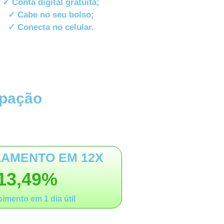
✓ Conta digital gratuita;
✓ Cabe no seu bolso;
✓ Conecta no celular.
ipação
AMENTO EM 12X
13,49%
imento em 1 dia útil