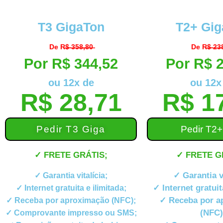
T3 GigaTon
T2+ Gig
De R̶$̶ ̶3̶5̶8̶,̶8̶0̶
De R̶$̶ ̶2̶3̶8̶
Por R$ 344,52
Por R$ 
ou 12x de
ou 12x
R$ 28,71
R$ 1
Pedir T3 Giga
Pedir T2+
✓ FRETE GRÁTIS;
✓ FRETE G
✓ Garantia vi
✓ Garantia vitalícia;
✓ Internet gratuit
✓ Internet gratuita e ilimitada;
✓ Receba por a
✓ Receba por aproximação (NFC);
(NFC)
✓ Comprovante impresso ou SMS;