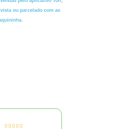
endas pelo aplicativo Ton;
vista ou parcelado com as
quininha.




