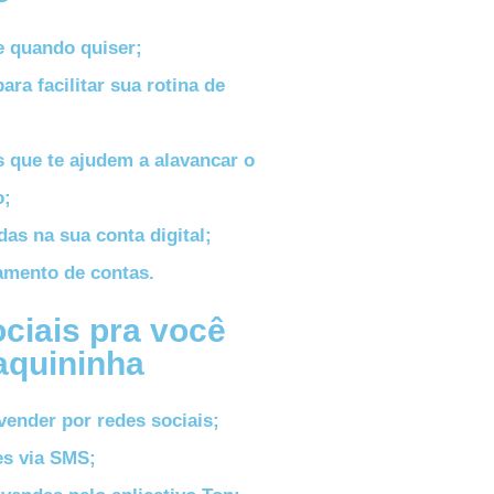
e quando quiser;
ra facilitar sua rotina de
 que te ajudem a alavancar o
o;
as na sua conta digital;
amento de contas.
ciais pra você
quininha
vender por redes sociais;
s via SMS;