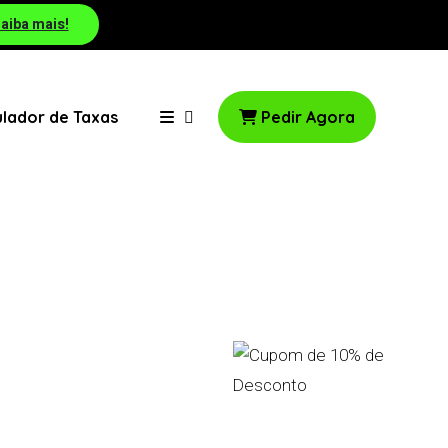
aiba mais!
a Maquininha Aqui!
lador de Taxas
Pedir Agora