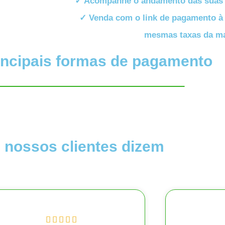
✓ Acompanhe o andamento das suas v
✓ Venda com o link de pagamento à 
mesmas taxas da ma
rincipais formas de pagamento
 nossos clientes dizem




