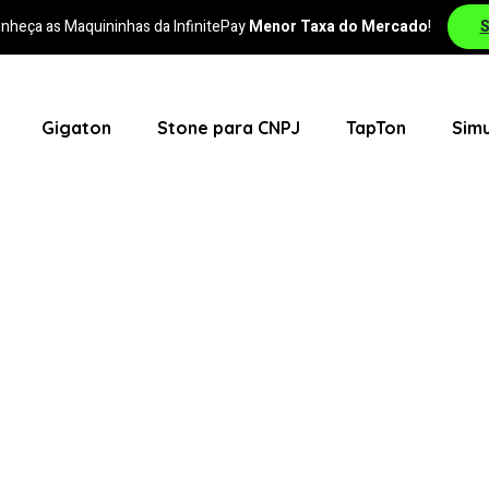
nheça as Maquininhas da InfinitePay
Menor Taxa do Mercado
!
S
quininha Com a
MENOR
Taxa do Brasil 👉 👉 👉
Peça Su
Gigaton
Stone para CNPJ
TapTon
Simu