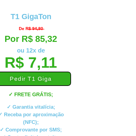
T1 GigaTon
De R̶$̶ ̶9̶4̶,̶8̶0̶
Por R$ 85,32
ou 12x de
R$ 7,11
Pedir T1 Giga
✓ FRETE GRÁTIS;
✓ Garantia vitalícia;
✓ Receba por aproximação
(NFC);
✓ Comprovante por SMS;