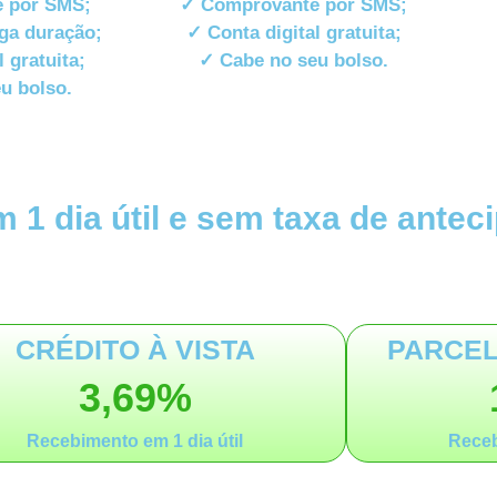
 por SMS;
✓ Comprovante por SMS;
nga duração;
✓ Conta digital gratuita;
 gratuita;
✓ Cabe no seu bolso.
u bolso.
 1 dia útil e sem taxa de antec
CRÉDITO À VISTA
PARCEL
3,69%
Recebimento em 1 dia útil
Receb