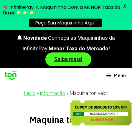
X
InfinitePay, A Maquininha Com a
MENOR
Taxa do
Brasil
Peça Sua Maquininha Aqui!
Novidade
Conheça as Maquininhas da
InfinitePay
Menor Taxa do Mercado
!
Saiba mais!
Menu
Início
»
informação
»
Maquina ton valor
Maquina ton valor