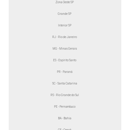
Cupom de desconto 2022
Zona Oeste SP
Cupom de desconto da máquina Ton
Grande SP
Cupom de desconto Gigaton
Interior SP
Cupom de desconto maquina ton
RJ - Rio de Janeiro
Cupom de desconto maquininha Stone
MG - Minas Gerais
Cupom de desconto maquininha ton
ES - Espírito Santo
Cupom de desconto Mega Ton maquininha
Cupom de desconto Megaton
PR - Paraná
Cupom de desconto megaton maquininha
SC - Santa Catarina
Cupom de desconto para comprar maquininha ton
RS - Rio Grande do Sul
Cupom de desconto para maquina ton
PE - Pernambuco
Cupom de desconto para maquininha Ton
BA - Bahia
Cupom de desconto Stone Ton
CE - Ceará