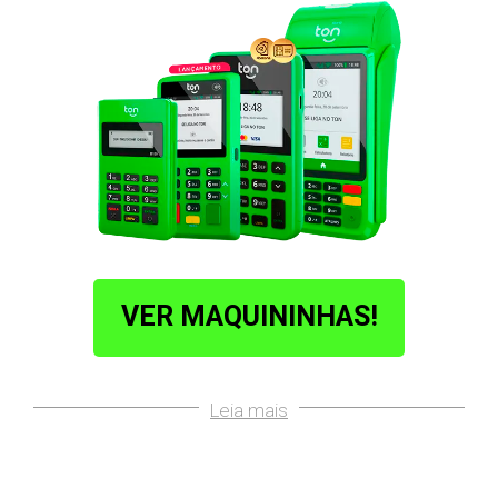
VER MAQUININHAS!
Leia mais