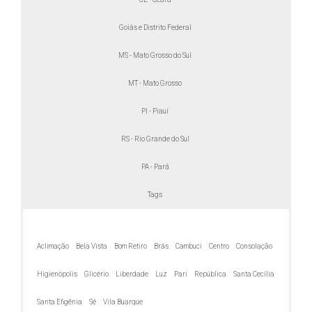
Cupom de desconto T1 mega
Goiás e Distrito Federal
Cupom de desconto Ton
Cupom de desconto Ton Giga
MS - Mato Grosso do Sul
Cupom de desconto Ton maquininha
MT - Mato Grosso
Cupom de desconto ton mega
PI - Piauí
Cupom de desconto Ton Mega T3
RS - Rio Grande do Sul
Cupom de desconto Ton Stone
PA - Pará
Cupom de desconto Ton t2+ mega
Tags
Cupom de desconto Ton T3
Cupom de desconto Ton T3 Giga
Aclimação
Bela Vista
Bom Retiro
Brás
Cambuci
Centro
Consolação
Cupom de desconto T2+ Mega
Higienópolis
Glicério
Liberdade
Luz
Pari
República
Santa Cecília
Cupom desconto Gigaton
Cupom desconto máquina Ton
Santa Efigênia
Sé
Vila Buarque