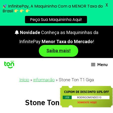
X
InfinitePay, A Maquininha Com a
MENOR
Taxa do
Brasil
Peça Sua Maquininha Aqui!
Novidade
Conheça as Maquininhas da
InfinitePay
Menor Taxa do Mercado
!
Saiba mais!
Menu
Início
»
informação
»
Stone Ton T1 Giga
Stone Ton T1 Giga