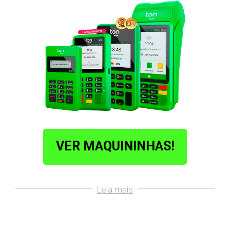
VER MAQUININHAS!
Leia mais