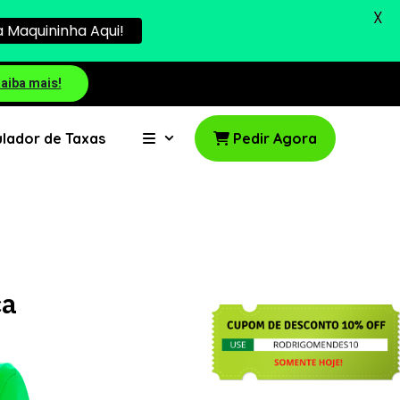
X
 Maquininha Aqui!
aiba mais!
lador de Taxas
Pedir Agora
ca