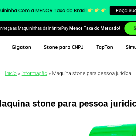
quininha Com a
MENOR
Taxa do Brasil
Peça Sua
nheça as Maquininhas da InfinitePay
Menor Taxa do Mercado
!
S
Gigaton
Stone para CNPJ
TapTon
Simu
Início
»
informação
»
Maquina stone para pessoa juridica
aquina stone para pessoa juridi