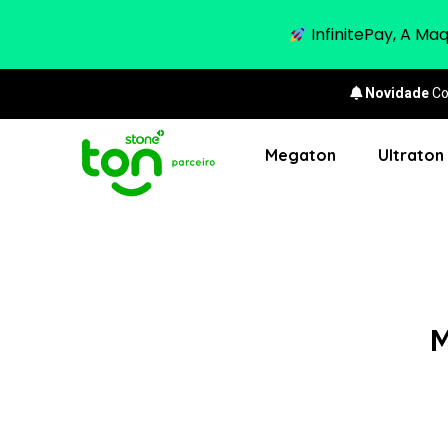
InfinitePay, A Ma
Novidade
Co
Megaton
Ultraton
M