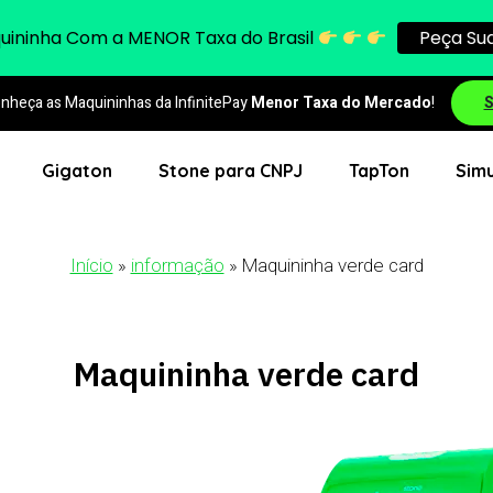
quininha Com a
MENOR
Taxa do Brasil
Peça Sua
nheça as Maquininhas da InfinitePay
Menor Taxa do Mercado
!
S
Gigaton
Stone para CNPJ
TapTon
Simu
Início
»
informação
»
Maquininha verde card
Maquininha verde card