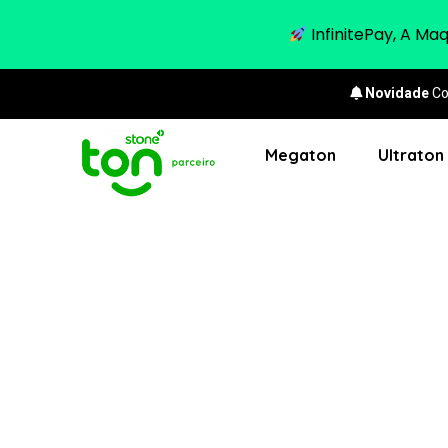
InfinitePay, A Ma
Novidade
Co
Megaton
Ultraton