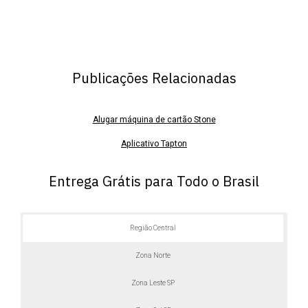
Publicações Relacionadas
Alugar máquina de cartão Stone
Aplicativo Tapton
App tapton
Entrega Grátis para Todo o Brasil
Baixar app tapton
Blackfriday Ton
Região Central
Como funciona a maquininha de cartão Stone
Zona Norte
Como pedir maquininha de cartão
Zona Leste SP
Comprar máquina de cartão Ton