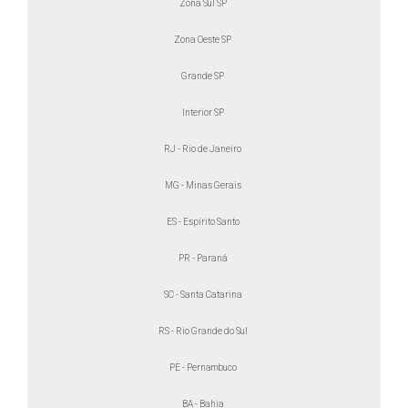
Cupom da Ton
Zona Sul SP
Cupom de desconto 2022
Zona Oeste SP
Cupom de desconto da máquina Ton
Grande SP
Cupom de desconto Gigaton
Interior SP
Cupom de desconto maquina ton
RJ - Rio de Janeiro
Cupom de desconto maquininha Stone
MG - Minas Gerais
Cupom de desconto maquininha ton
ES - Espírito Santo
Cupom de desconto Mega Ton maquininha
Cupom de desconto Megaton
PR - Paraná
Cupom de desconto megaton maquininha
SC - Santa Catarina
Cupom de desconto para comprar maquininha ton
RS - Rio Grande do Sul
Cupom de desconto para maquina ton
PE - Pernambuco
Cupom de desconto para maquininha Ton
BA - Bahia