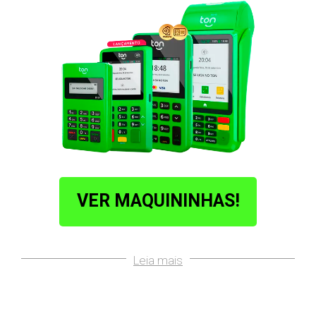
VER MAQUININHAS!
Leia mais