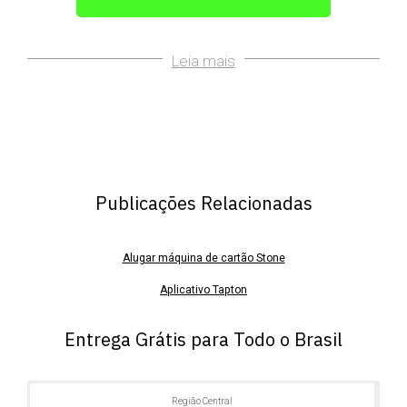
Leia mais
Publicações Relacionadas
Alugar máquina de cartão Stone
Aplicativo Tapton
App tapton
Entrega Grátis para Todo o Brasil
Baixar app tapton
Blackfriday Ton
Região Central