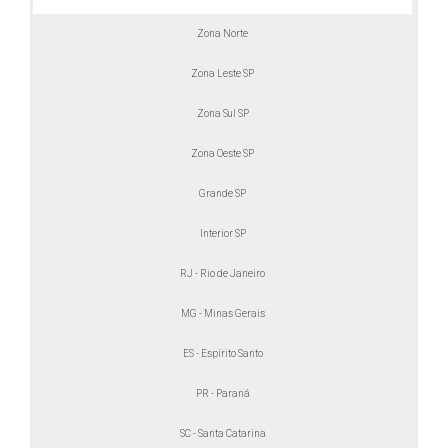
Como funciona a maquininha de cartão Stone
Zona Norte
Como pedir maquininha de cartão
Zona Leste SP
Comprar máquina de cartão Ton
Cupom da Ton
Zona Sul SP
Cupom de desconto 2022
Zona Oeste SP
Cupom de desconto da máquina Ton
Grande SP
Cupom de desconto Gigaton
Interior SP
Cupom de desconto maquina ton
RJ - Rio de Janeiro
Cupom de desconto maquininha Stone
MG - Minas Gerais
Cupom de desconto maquininha ton
ES - Espírito Santo
Cupom de desconto Mega Ton maquininha
Cupom de desconto Megaton
PR - Paraná
Cupom de desconto megaton maquininha
SC - Santa Catarina