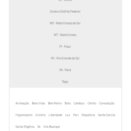
Cupom de desconto T1 mega
Goiás e Distrito Federal
Cupom de desconto Ton
Cupom de desconto Ton Giga
MS - Mato Grosso do Sul
Cupom de desconto Ton maquininha
MT - Mato Grosso
Cupom de desconto ton mega
PI - Piauí
Cupom de desconto Ton Mega T3
RS - Rio Grande do Sul
Cupom de desconto Ton Stone
PA - Pará
Cupom de desconto Ton t2+ mega
Tags
Cupom de desconto Ton T3
Cupom de desconto Ton T3 Giga
Aclimação
Bela Vista
Bom Retiro
Brás
Cambuci
Centro
Consolação
Cupom de desconto T2+ Mega
Higienópolis
Glicério
Liberdade
Luz
Pari
República
Santa Cecília
Cupom desconto Gigaton
Cupom desconto máquina Ton
Santa Efigênia
Sé
Vila Buarque