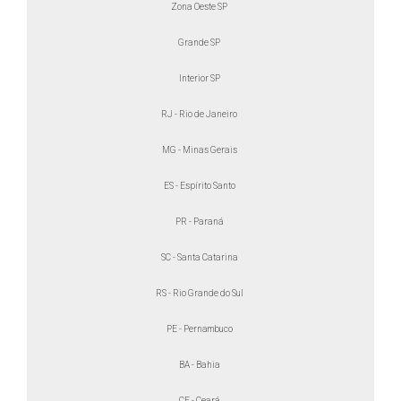
Cupom de desconto 2022
Zona Oeste SP
Cupom de desconto da máquina Ton
Grande SP
Cupom de desconto Gigaton
Interior SP
Cupom de desconto maquina ton
RJ - Rio de Janeiro
Cupom de desconto maquininha Stone
MG - Minas Gerais
Cupom de desconto maquininha ton
ES - Espírito Santo
Cupom de desconto Mega Ton maquininha
Cupom de desconto Megaton
PR - Paraná
Cupom de desconto megaton maquininha
SC - Santa Catarina
Cupom de desconto para comprar maquininha ton
RS - Rio Grande do Sul
Cupom de desconto para maquina ton
PE - Pernambuco
Cupom de desconto para maquininha Ton
BA - Bahia
Cupom de desconto Stone Ton
CE - Ceará