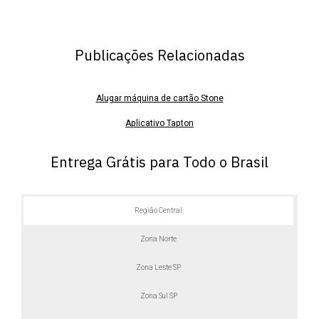
Publicações Relacionadas
Alugar máquina de cartão Stone
Aplicativo Tapton
App tapton
Entrega Grátis para Todo o Brasil
Baixar app tapton
Blackfriday Ton
Região Central
Como funciona a maquininha de cartão Stone
Zona Norte
Como pedir maquininha de cartão
Zona Leste SP
Comprar máquina de cartão Ton
Cupom da Ton
Zona Sul SP