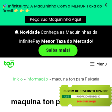
X
InfinitePay, A Maquininha Com a
MENOR
Taxa do
Brasil
Peça Sua Maquininha Aqui!
Novidade
Conheça as Maquininhas da
InfinitePay
Menor Taxa do Mercado
!
Saiba mais!
Menu
Início
»
informação
»
maquina ton para Peixaria
maquina ton para Peixaria