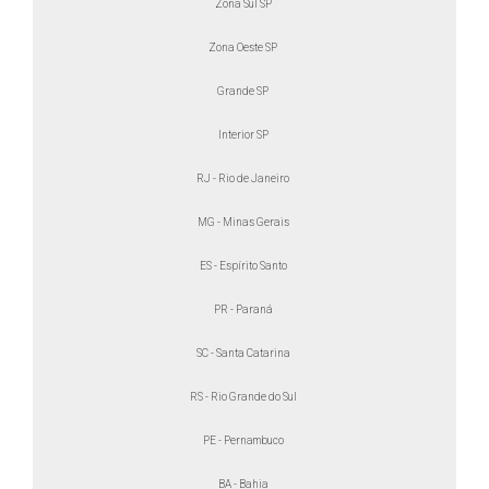
Cupom da Ton
Zona Sul SP
Cupom de desconto 2022
Zona Oeste SP
Cupom de desconto da máquina Ton
Grande SP
Cupom de desconto Gigaton
Interior SP
Cupom de desconto maquina ton
RJ - Rio de Janeiro
Cupom de desconto maquininha Stone
MG - Minas Gerais
Cupom de desconto maquininha ton
ES - Espírito Santo
Cupom de desconto Mega Ton maquininha
Cupom de desconto Megaton
PR - Paraná
Cupom de desconto megaton maquininha
SC - Santa Catarina
Cupom de desconto para comprar maquininha ton
RS - Rio Grande do Sul
Cupom de desconto para maquina ton
PE - Pernambuco
Cupom de desconto para maquininha Ton
BA - Bahia