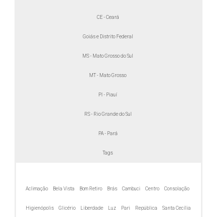
Cupom de desconto Stone Ton
CE - Ceará
Cupom de desconto T1 mega
Goiás e Distrito Federal
Cupom de desconto Ton
Cupom de desconto Ton Giga
MS - Mato Grosso do Sul
Cupom de desconto Ton maquininha
MT - Mato Grosso
Cupom de desconto ton mega
PI - Piauí
Cupom de desconto Ton Mega T3
RS - Rio Grande do Sul
Cupom de desconto Ton Stone
PA - Pará
Cupom de desconto Ton t2+ mega
Tags
Cupom de desconto Ton T3
Cupom de desconto Ton T3 Giga
Aclimação
Bela Vista
Bom Retiro
Brás
Cambuci
Centro
Consolação
Cupom de desconto T2+ Mega
Higienópolis
Glicério
Liberdade
Luz
Pari
República
Santa Cecília
Cupom desconto Gigaton