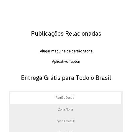
Publicações Relacionadas
Alugar máquina de cartão Stone
Aplicativo Tapton
App tapton
Entrega Grátis para Todo o Brasil
Baixar app tapton
Blackfriday Ton
Região Central
Como funciona a maquininha de cartão Stone
Zona Norte
Como pedir maquininha de cartão
Zona Leste SP
Comprar máquina de cartão Ton