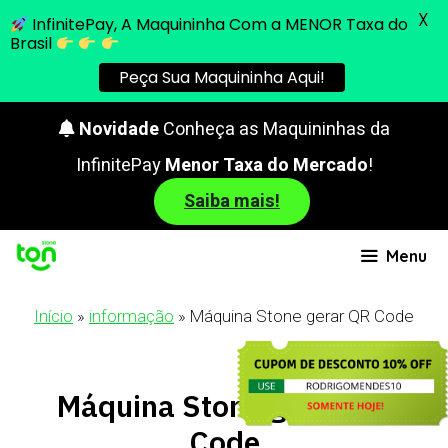
X
InfinitePay, A Maquininha Com a
MENOR
Taxa do
Brasil
Peça Sua Maquininha Aqui!
Novidade
Conheça as Maquininhas da
InfinitePay
Menor Taxa do Mercado
!
Saiba mais!
Menu
Início
»
informação
»
Máquina Stone gerar QR Code
Máquina Stone gerar QR
Code