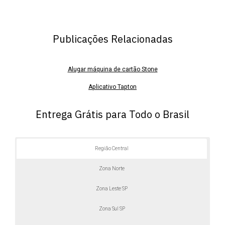
Publicações Relacionadas
Alugar máquina de cartão Stone
Aplicativo Tapton
App tapton
Entrega Grátis para Todo o Brasil
Baixar app tapton
Blackfriday Ton
Região Central
Como funciona a maquininha de cartão Stone
Zona Norte
Como pedir maquininha de cartão
Zona Leste SP
Comprar máquina de cartão Ton
Cupom da Ton
Zona Sul SP