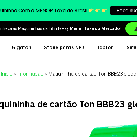
quininha Com a
MENOR
Taxa do Brasil
Peça Sua
nheça as Maquininhas da InfinitePay
Menor Taxa do Mercado
!
S
Gigaton
Stone para CNPJ
TapTon
Simu
Início
»
informação
»
Maquininha de cartão Ton BBB23 globo
uininha de cartão Ton BBB23 g