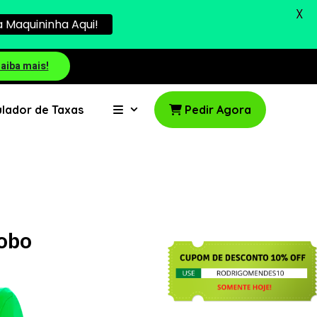
X
 Maquininha Aqui!
aiba mais!
lador de Taxas
Pedir Agora
lobo