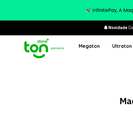
InfinitePay, A Ma
Novidade
Co
Megaton
Ultraton
Maq