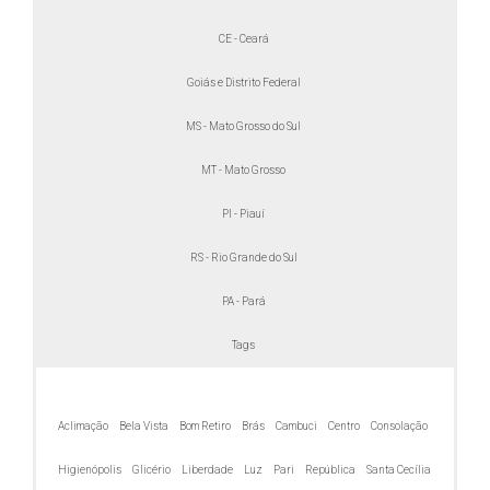
Cupom de desconto Stone Ton
CE - Ceará
Cupom de desconto T1 mega
Goiás e Distrito Federal
Cupom de desconto Ton
Cupom de desconto Ton Giga
MS - Mato Grosso do Sul
Cupom de desconto Ton maquininha
MT - Mato Grosso
Cupom de desconto ton mega
PI - Piauí
Cupom de desconto Ton Mega T3
RS - Rio Grande do Sul
Cupom de desconto Ton Stone
PA - Pará
Cupom de desconto Ton t2+ mega
Tags
Cupom de desconto Ton T3
Cupom de desconto Ton T3 Giga
Aclimação
Bela Vista
Bom Retiro
Brás
Cambuci
Centro
Consolação
Cupom de desconto T2+ Mega
Higienópolis
Glicério
Liberdade
Luz
Pari
República
Santa Cecília
Cupom desconto Gigaton