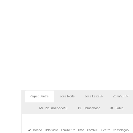
Região Central
Zona Norte
Zona Leste SP
Zona Sul SP
RS - Rio Grande do Sul
PE - Pernambuco
BA - Bahia
Aclimação
Bela Vista
Bom Retiro
Brás
Cambuci
Centro
Consolação
H