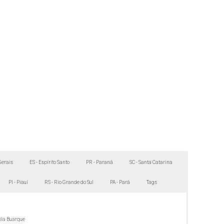
Gerais
ES - Espírito Santo
PR - Paraná
SC - Santa Catarina
PI - Piauí
RS - Rio Grande do Sul
PA - Pará
Tags
ila Buarque