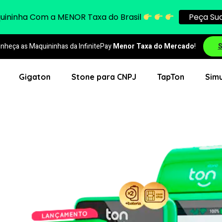
quininha Com a
MENOR
Taxa do Brasil
Peça Sua
nheça as Maquininhas da InfinitePay
Menor Taxa do Mercado
!
S
Gigaton
Stone para CNPJ
TapTon
Simu