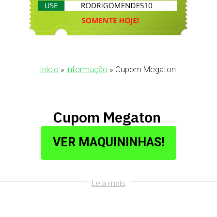
Início
»
informação
»
Cupom Megaton
Cupom Megaton
VER MAQUININHAS!
Leia mais