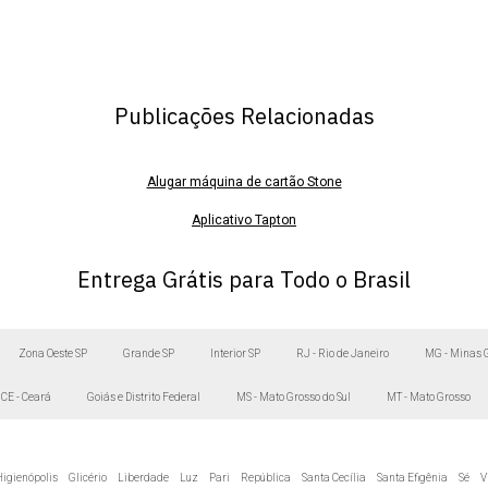
Publicações Relacionadas
Alugar máquina de cartão Stone
Aplicativo Tapton
App tapton
Entrega Grátis para Todo o Brasil
Baixar app tapton
Blackfriday Ton
Zona Oeste SP
Grande SP
Interior SP
RJ - Rio de Janeiro
MG - Minas 
Como funciona a maquininha de cartão Stone
CE - Ceará
Goiás e Distrito Federal
MS - Mato Grosso do Sul
MT - Mato Grosso
Como pedir maquininha de cartão
Comprar máquina de cartão Ton
igienópolis
Glicério
Liberdade
Luz
Pari
República
Santa Cecília
Santa Efigênia
Sé
V
Cupom da Ton