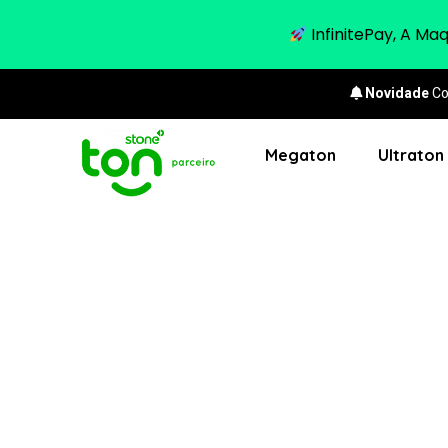
InfinitePay, A Ma
Novidade
Co
Megaton
Ultraton